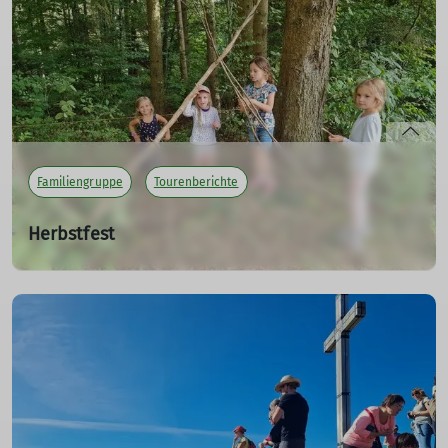
mehr erfahren
Familiengruppe
Tourenberichte
Herbstfest
Schwäbisches Dolce Vita auf der Fürstenhöhe
16.09.2023
Die Zutaten für ein gelungenes Herbstfest in drei Worten:
Wald, Wiesen und Leuchtstäbe.
mehr erfahren