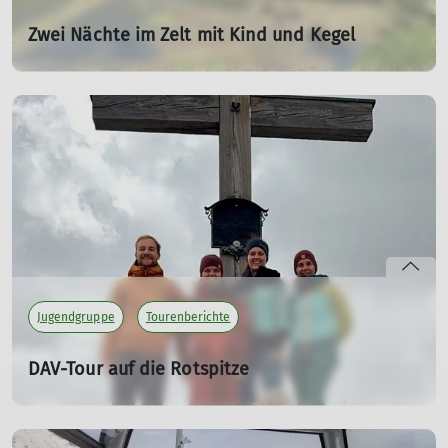
Zwei Nächte im Zelt mit Kind und Kegel
13.07.2025
Das schöne liegt so nah! Vier Familien zelten am Ufer der
Donau.
mehr erfahren
Jugendgruppe
Tourenberichte
DAV-Tour auf die Rotspitze
Von der Rotspitze zur Heubatspitze
24.05.2025