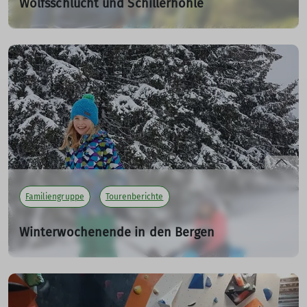
Wolfsschlucht und Schillerhöhle
Tief in den Berg und hoch hinaus
07.05.2023
Auf steilen Pfaden durch die Wolfsschlucht und in die
beeindruckende Schillerhöhle
mehr erfahren
Familiengruppe
Tourenberichte
Winterwochenende in den Bergen
Ski und Rodel gut
04.02.2023
Familiengruppe & Friends unterwegs auf
Erkundungstour im winterlichen Bregenzerwald.