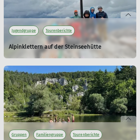
Jugendgruppe
Tourenberichte
Alpinklettern auf der Steinseehütte
Jugendausfahrt auf 2600 Meter
04.08.2025
Dreitägige Ausfahrt der Jugendgruppe auf die
Steinseehütte in den Lechtaler Alpen
mehr erfahren
Gruppen
Familiengruppe
Tourenberichte