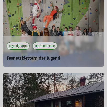
drei DAV Mitglieder eine kleine Gruppe von engagierten
Kletterer*innen dabei unterstüzen den Klettersport in
Tunesien zu etablieren.
mehr erfahren
Jugendgruppe
Tourenberichte
Fasnetsklettern der Jugend
07.02.2024
Egal ob als Einhorn, Fußballer, Bänker oder Pumuckl -
auch an Fasnet wird bei uns geklettert!
mehr erfahren