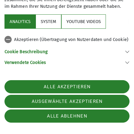
im Rahmen Ihrer Nutzung der Dienste gesammelt haben.
01.04.2023
Ein unvergesslicher Mehrseillängen-Kurs im Donautal
ANALYTICS
SYSTEM
YOUTUBE VIDEOS
Andere Themen
mehr erfahren
Familiengruppe
Gruppen
Hauptverband
Hauptverband
Akzeptieren (Übertragung von Nutzerdaten und Cookie)
Jugendgruppe
News
Startseite
Tourenberichte
Cookie Beschreibung
Verwendete Cookies
Vorstand
ALLE AKZEPTIEREN
Sektion
AUSGEWÄHLTE AKZEPTIEREN
Programm
ALLE ABLEHNEN
DAV