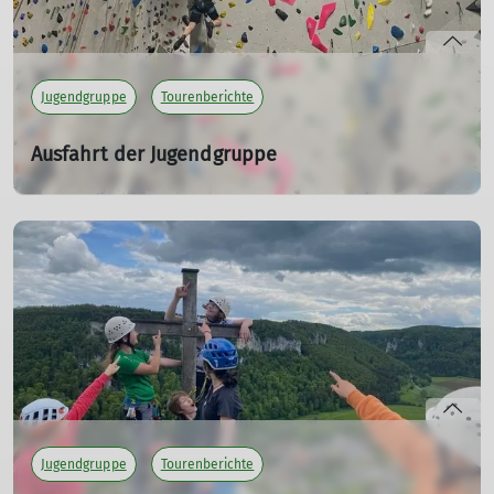
Jugendgruppe
Tourenberichte
Ausfahrt der Jugendgruppe
Von der Kletterhalle auf die Fürstenhöhe
02.11.2024
Für die jüngste Jugengruppe wurde das erste
Novemberwochenende zu einem Erlebniss. Zu erst in die
Kletterhalle und dann auf die Fürstenhöhe um dort zu
übernachten und allerlei Spiele zu spielen.
mehr erfahren
Jugendgruppe
Tourenberichte