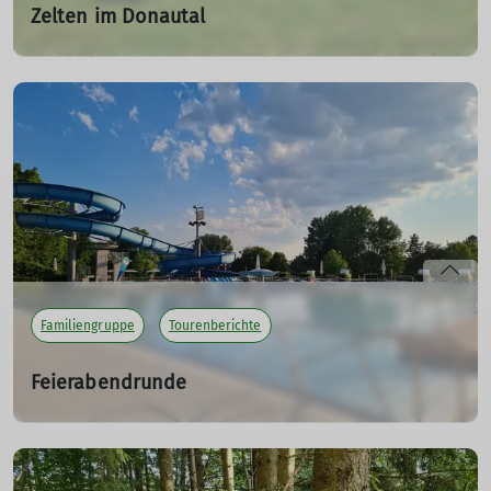
Zelten im Donautal
Wie schön ists am Wasser!
01.07.2023
Ein Plätzchen direkt am Fluss und eine aufregende Nacht
im Zelt.
mehr erfahren
Familiengruppe
Tourenberichte
Feierabendrunde
Auf die Räder, fertig, los
14.06.2023
wohin nur bei dem heißen Wetter?