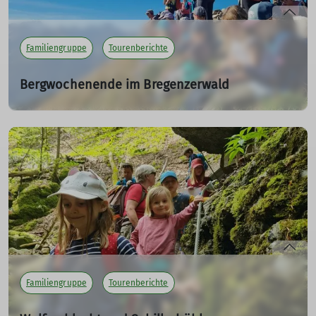
Familiengruppe
Tourenberichte
Bergwochenende im Bregenzerwald
Vier quirlige Tage im Bergheim Au
01.10.2023
Traumhaftes Herbstwetter und eine fabelhafte Truppe:
Die Voraussetzungen waren bestens für das lange
Wochenende auf der Hütte in Au.
mehr erfahren
Familiengruppe
Tourenberichte