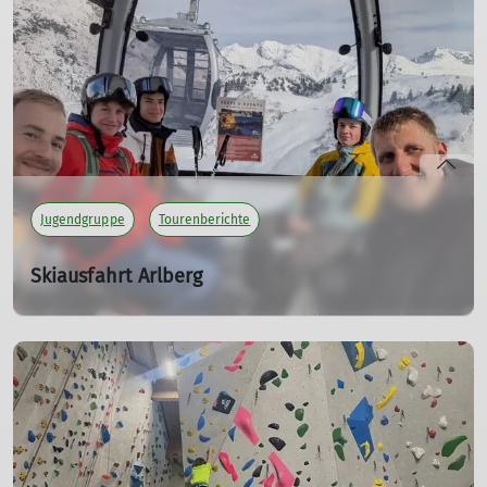
Am Samstag ging’s für uns zu viert auf eine
eindrucksvolle Runde
mehr erfahren
Jugendgruppe
Tourenberichte
Skiausfahrt Arlberg
Auf die Piste, fertig, los!
30.03.2025
Ein Ski-Ausflug der DAV-Jugendgruppe Sigmaringen an
den Arlberg
mehr erfahren