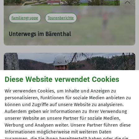
Familiengruppe
Tourenberichte
Unterwegs im Bärenthal
Komm wir geh'n auf Bärenjagd...
23.04.2023
Auf und ab im Donautal zwischen Tuffsteinkaskade und
Steinbruch
Diese Website verwendet Cookies
mehr erfahren
Wir verwenden Cookies, um Inhalte und Anzeigen zu
personalisieren, Funktionen für soziale Medien anbieten zu
können und Zugriffe auf unsere Website zu analysieren.
Außerdem geben wir Informationen zu Ihrer Verwendung
unserer Website an unsere Partner für soziale Medien,
Tourenberichte
Werbung und Analysen weiter. Unsere Partner führen diese
Informationen möglicherweise mit weiteren Daten
Mehrseillängenkurs Donautal
zusammen, die Sie ihnen bereitgestellt haben oder die sie