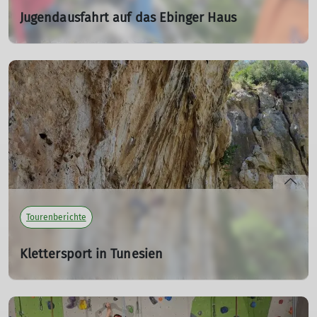
Jugendausfahrt auf das Ebinger Haus
Klettern, wandern, Spiele spielen - Was will man mehr?
27.05.2024
Wir waren drei schöne Tage mit der jüngsten
Jugendgruppe auf dem Ebinger Haus.
mehr erfahren
Tourenberichte
Klettersport in Tunesien
von Elena Besch
01.06.2022
Dank der Spende durch den DAV Sigmaringen konnten