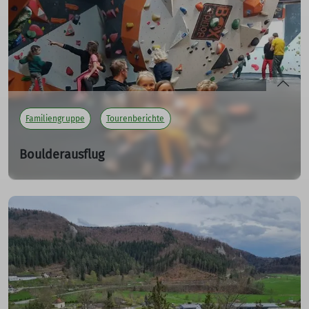
mehr erfahren
Familiengruppe
Tourenberichte
Boulderausflug
Ab in die schwäbischen Dolomiten
22.02.2023
Auch kleine Finger können sich lang ziehen - in der
Dolomiti Boulderbox in Albstadt.
mehr erfahren