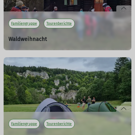
Familiengruppe
Tourenberichte
Waldweihnacht
Der Nikolaus zu Besuch auf der Fürstenhöhe
16.12.2023
Spurensuche auf der Fürstenhöhe zwischen Kompass,
Punsch und Tannenbäumen.
mehr erfahren
Familiengruppe
Tourenberichte