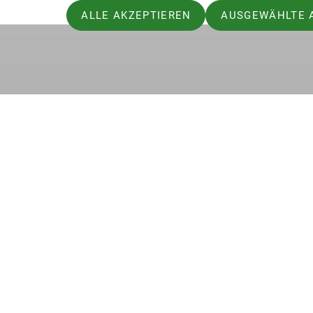
ALLE AKZEPTIEREN
AUSGEWÄHLTE 
Sektion
Pro
Mitgliedschaft
Touren