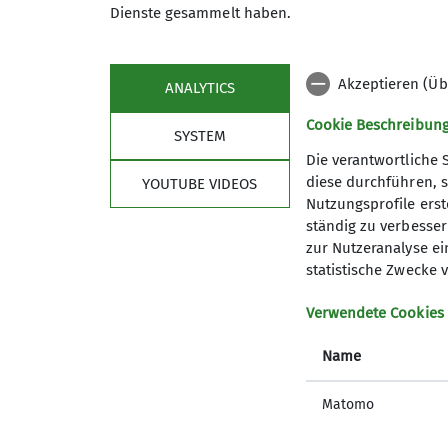
Dienste gesammelt haben.
Jugendgruppen
Akzeptieren (Üb
ANALYTICS
Cookie Beschreibun
SYSTEM
Die verantwortliche 
diese durchführen, s
YOUTUBE VIDEOS
Nutzungsprofile erste
ständig zu verbessern
zur Nutzeranalyse ei
statistische Zwecke v
gruppe
Jugend I
Verwendete Cookies
Name
Matomo
Klettergruppen