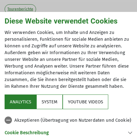
Tourenberichte
Diese Website verwendet Cookies
Skitourengenuss in Tirol
Wir verwenden Cookies, um Inhalte und Anzeigen zu
personalisieren, Funktionen für soziale Medien anbieten zu
können und Zugriffe auf unsere Website zu analysieren.
Tourenleiter Tillmann Kästle führte uns in das
Außerdem geben wir Informationen zu Ihrer Verwendung
wunderschöne Sellraintal. Am Samstag erreichten
unserer Website an unsere Partner für soziale Medien,
Werbung und Analysen weiter. Unsere Partner führen diese
wir nach ca. 1.300 hm die Schöntalspitze (3.002
Informationen möglicherweise mit weiteren Daten
m). Schneefall, Wind und Sonne machten die Tour
zusammen, die Sie ihnen bereitgestellt haben oder die sie
abwechslungsreich. Am Ende der Tour wurden wir
im Rahmen Ihrer Nutzung der Dienste gesammelt haben.
durch eine vom Gastgeber stornierte Unterkunft
überrascht. Mit etwas Organisation fanden wir
ANALYTICS
SYSTEM
YOUTUBE VIDEOS
eine Unterkunft und am nächsten Morgen ein
sensationelles Frückstück in Kühtai. Die Hintere
Akzeptieren (Übertragung von Nutzerdaten und Cookie)
Karlesspitze (2.641 m) stand am Sonntag auf dem
Programm.
Cookie Beschreibung