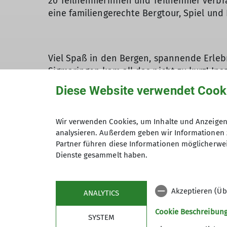
20 Teilnehmerinnen und Teilnehmer verb
eine familiengerechte Bergtour, Spiel un
Viel Spaß in den Bergen, spannende Erleb
Sigmaringen kam all das nicht zu kurz! I
familienfreundlichen Haus Schattwald im 
Diese Website verwendet Cook
Was zunächst nach einem nassen Start auss
perfekten Wandertag für junge Entdecker.
Wir verwenden Cookies, um Inhalte und Anzeigen 
gemütlich im 3er-Sessellift nach oben sc
analysieren. Außerdem geben wir Informationen 
natürlich sein.
Partner führen diese Informationen möglicherwei
Dienste gesammelt haben.
Dann ging es los: Rund 340 Höhenmeter le
Frühlingsblumen und sogar einem Murmeltie
und so wurde kurzerhand auch der benac
Akzeptieren (Üb
ANALYTICS
Zurück am Haus ließen die Erwachsenen de
Cookie Beschreibun
SYSTEM
genug hatten: Slackline, Spielplatz und d