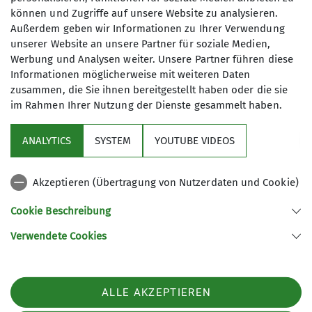
christoph.griesser@dav-
können und Zugriffe auf unsere Website zu analysieren.
Außerdem geben wir Informationen zu Ihrer Verwendung
sigmaringen.de
unserer Website an unsere Partner für soziale Medien,
Werbung und Analysen weiter. Unsere Partner führen diese
Informationen möglicherweise mit weiteren Daten
zusammen, die Sie ihnen bereitgestellt haben oder die sie
im Rahmen Ihrer Nutzung der Dienste gesammelt haben.
ANALYTICS
SYSTEM
YOUTUBE VIDEOS
Sektion
Akzeptieren (Übertragung von Nutzerdaten und Cookie)
Programm
Cookie Beschreibung
DAV
Verwendete Cookies
Sektion Sigmaringen des Deutschen Alpenvereins e.V.
ALLE AKZEPTIEREN
Lindenstraße 25
88637 Leibertingen