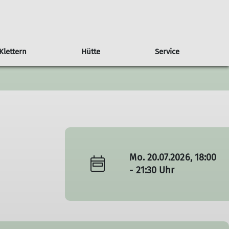
Klettern
Hütte
Service
wand Liebfrauenschule
rchiv
Klettergruppe
Downloads & Links
Schwierigkeitsbewertung
Natur
Boulderpilz
Mo. 20.07.2026, 18:00
- 21:30 Uhr