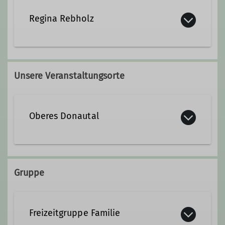
Regina Rebholz
regina.rebholz@dav-
sigmaringen.de
Unsere Veranstaltungsorte
Ämter
Oberes Donautal
Familiengruppe
Details
Gruppe
Freizeitgruppe Familie