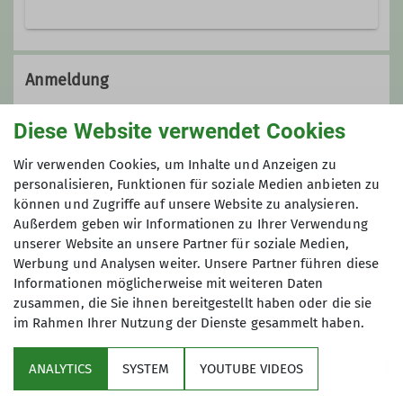
Wer sich gerne mit seinen Kindern
draußen bewegt, egal ob es regnet,
Anmeldung
schneit oder die Sonne scheint, ist
bei uns genau richtig. Gemeinsam
Anfragen über Tourenleiterin (siehe oben).
Diese Website verwendet Cookies
entdecken wir bei Halbtages- und
Anmeldung über die zentrale
Anmeldeseite
Wochenendausflügen die Natur und
Wir verwenden Cookies, um Inhalte und Anzeigen zu
erkunden die Wälder, Wiesen und
personalisieren, Funktionen für soziale Medien anbieten zu
Anmeldung bis
können und Zugriffe auf unsere Website zu analysieren.
Berge in der Geschwindigkeit, die uns
Außerdem geben wir Informationen zu Ihrer Verwendung
die Kinder vorgeben.
unserer Website an unsere Partner für soziale Medien,
28.03.2025
Grundsätzlich richtet sich das
Werbung und Analysen weiter. Unsere Partner führen diese
Angebot an Familien mit Kindern
Informationen möglicherweise mit weiteren Daten
zwischen vier und elf Jahren, jüngere
zusammen, die Sie ihnen bereitgestellt haben oder die sie
oder ältere Geschwisterkinder sind
im Rahmen Ihrer Nutzung der Dienste gesammelt haben.
natürlich ebenfalls willkommen. Wir
unternehmen gemeinsam kleinere
ANALYTICS
SYSTEM
YOUTUBE VIDEOS
Sektion
Wanderungen, Lagerfeuerabende oder