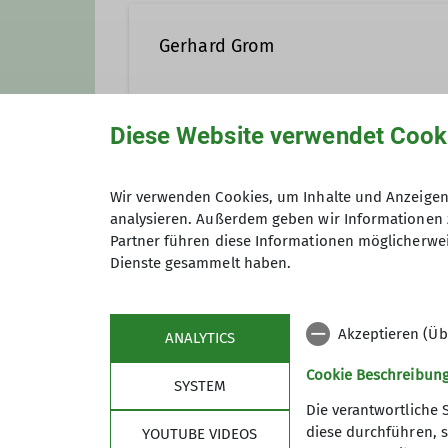
Gerhard Grom
gerhard.grom@dav-sigmarin
Diese Website verwendet Cook
Anmeldung
Wir verwenden Cookies, um Inhalte und Anzeigen 
Qualifikationen
analysieren. Außerdem geben wir Informationen 
Partner führen diese Informationen möglicherwei
Trainer*in C MTB Guide
Trainer
Dienste gesammelt haben.
Maximale Teilnehmeranzahl
Trainer*in C Skibergsteigen
Akzeptieren (Üb
ANALYTICS
Cookie Beschreibun
SYSTEM
Die verantwortliche 
diese durchführen, s
YOUTUBE VIDEOS