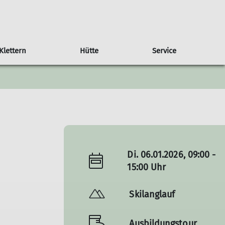
Klettern
Hütte
Service
wand Liebfrauenschule
rchiv
Klettergruppe
Downloads & Links
Schwierigkeitsbewertung
Natur
Boulderpilz
Di. 06.01.2026, 09:00 -
15:00 Uhr
Skilanglauf
Ausbildungstour