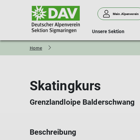
Mein.Alpenverein
Unsere Sektion
Home
Oberes Donautal
Touren
Mitgliedschaft
Familiengruppe
Aktuelles
Kurse
Kletterturm Stei
V
Mitglied werden
Freizeitgruppe Familie
Mitgliedsbeiträge
Klettergruppe Familie
Skatingkurs
Grenzlandloipe Balderschwang
Beschreibung