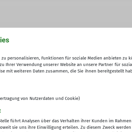
gen.de
ies
Anfragen an den Tourenleiter (sieh
zentrale
Anmeldeseite
zu personalisieren, Funktionen für soziale Medien anbieten zu k
Ämter
zu Ihrer Verwendung unserer Website an unsere Partner für sozi
se mit weiteren Daten zusammen, die Sie ihnen bereitgestellt ha
*in C MTB Fahrtechnik
2. Vorsitzender
Ehre
6
ertragung von Nutzerdaten und Cookie)
g
Stelle führt Analysen über das Verhalten ihrer Kunden im Rahmen
oweit sie uns ihre Einwilligung erteilen. Zu diesem Zweck werde