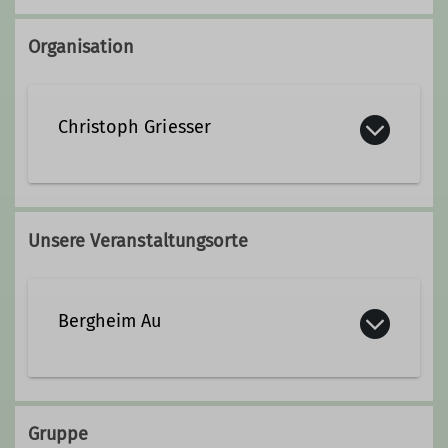
Organisation
Christoph Griesser
christoph.griesser@dav-
sigmaringen.de
Unsere Veranstaltungsorte
Qualifikationen
Bergheim Au
Familiengruppenleiter*in
https://www.dav-
ueberlingen.de/huette-au/
Ämter
Gruppe