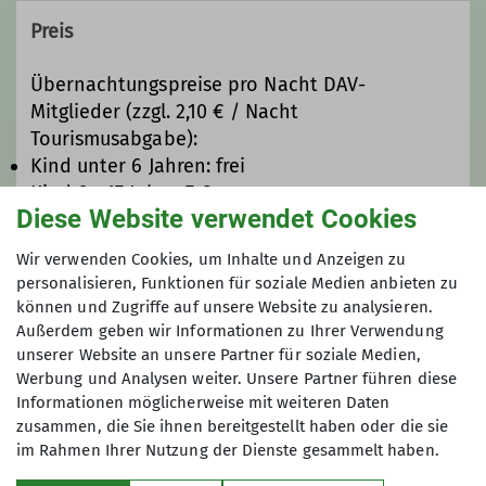
natürlich ebenfalls willkommen. Wir
Preis
unternehmen gemeinsam kleinere
Wanderungen, Lagerfeuerabende oder
Übernachtungspreise pro Nacht DAV-
bewegen uns auch mal mit dem
Mitglieder (zzgl. 2,10 € / Nacht
Fahrrad oder Kanu fort. Spiel, Spaß
Tourismusabgabe):
und Abenteuer stehen an erster
Kind unter 6 Jahren: frei
Stelle!
Kind 6 - 17 Jahre: 7 €
Diese Website verwendet Cookies
Erwachsene: 12 €
Bei unseren mehrtägigen Ausflügen
Wir verwenden Cookies, um Inhalte und Anzeigen zu
kann die Kinderbetreuung zwischen
personalisieren, Funktionen für soziale Medien anbieten zu
den Eltern aufgeteilt werden, sodass
Maximale Teilnehmeranzahl
können und Zugriffe auf unsere Website zu analysieren.
die Erwachsenen auch mal
Außerdem geben wir Informationen zu Ihrer Verwendung
anspruchsvollere Bergtouren
unserer Website an unsere Partner für soziale Medien,
30
unternehmen können, während die
Werbung und Analysen weiter. Unsere Partner führen diese
Bedürfnisse der Kinder nahe der
Informationen möglicherweise mit weiteren Daten
zusammen, die Sie ihnen bereitgestellt haben oder die sie
Unterkunft erfüllt werden.
im Rahmen Ihrer Nutzung der Dienste gesammelt haben.
Wir wollen unseren Kindern die
Schönheit der Bergwelt und der Natur