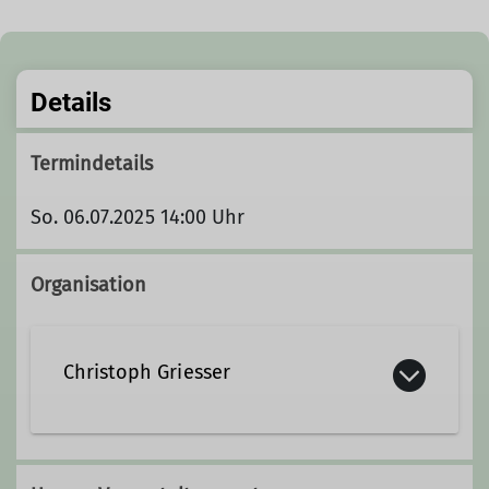
Details
Termindetails
So. 06.07.2025 14:00 Uhr
Organisation
Christoph Griesser
christoph.griesser@dav-
sigmaringen.de