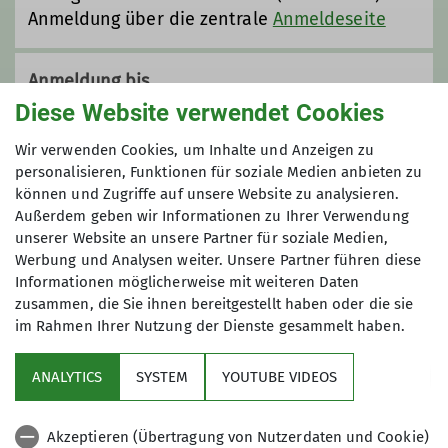
entdecken wir bei Halbtages- und
Anmeldung über die zentrale
Anmeldeseite
Wochenendausflügen die Natur und
erkunden die Wälder, Wiesen und
Anmeldung bis
Berge in der Geschwindigkeit, die uns
Diese Website verwendet Cookies
die Kinder vorgeben.
25.06.2025
Grundsätzlich richtet sich das
Wir verwenden Cookies, um Inhalte und Anzeigen zu
Angebot an Familien mit Kindern
personalisieren, Funktionen für soziale Medien anbieten zu
zwischen vier und elf Jahren, jüngere
Maximale Teilnehmeranzahl
können und Zugriffe auf unsere Website zu analysieren.
oder ältere Geschwisterkinder sind
Außerdem geben wir Informationen zu Ihrer Verwendung
natürlich ebenfalls willkommen. Wir
unserer Website an unsere Partner für soziale Medien,
10
unternehmen gemeinsam kleinere
Werbung und Analysen weiter. Unsere Partner führen diese
Informationen möglicherweise mit weiteren Daten
Wanderungen, Lagerfeuerabende oder
zusammen, die Sie ihnen bereitgestellt haben oder die sie
bewegen uns auch mal mit dem
im Rahmen Ihrer Nutzung der Dienste gesammelt haben.
Fahrrad oder Kanu fort. Spiel, Spaß
und Abenteuer stehen an erster
ANALYTICS
SYSTEM
YOUTUBE VIDEOS
Stelle!
Sektion
Bei unseren mehrtägigen Ausflügen
Akzeptieren (Übertragung von Nutzerdaten und Cookie)
Programm