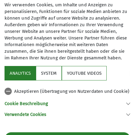
und Abenteuer stehen an erster
Wir verwenden Cookies, um Inhalte und Anzeigen zu
Stelle!
personalisieren, Funktionen für soziale Medien anbieten zu
Maximale Teilnehmeranzahl
können und Zugriffe auf unsere Website zu analysieren.
Bei unseren mehrtägigen Ausflügen
Außerdem geben wir Informationen zu Ihrer Verwendung
kann die Kinderbetreuung zwischen
unserer Website an unsere Partner für soziale Medien,
16
den Eltern aufgeteilt werden, sodass
Werbung und Analysen weiter. Unsere Partner führen diese
Informationen möglicherweise mit weiteren Daten
die Erwachsenen auch mal
zusammen, die Sie ihnen bereitgestellt haben oder die sie
anspruchsvollere Bergtouren
im Rahmen Ihrer Nutzung der Dienste gesammelt haben.
unternehmen können, während die
Bedürfnisse der Kinder nahe der
ANALYTICS
SYSTEM
YOUTUBE VIDEOS
Unterkunft erfüllt werden.
Sektion
Wir wollen unseren Kindern die
Schönheit der Bergwelt und der Natur
Akzeptieren (Übertragung von Nutzerdaten und Cookie)
Programm
in unserer Umgebung näher bringen.
Cookie Beschreibung
Jede Familie kann und soll sich selbst
DAV
aktiv mit Wünschen und Ideen
Verwendete Cookies
miteinbringen. Die Familiengruppe ist
jedoch kein Reiseveranstalter und
Sektion Sigmaringen des Deutschen Alpenvereins e.V.