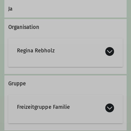
Ja
Organisation
Regina Rebholz
regina.rebholz@dav-
sigmaringen.de
Gruppe
Ämter
Freizeitgruppe Familie
Familiengruppe
Wer sich gerne mit seinen Kindern