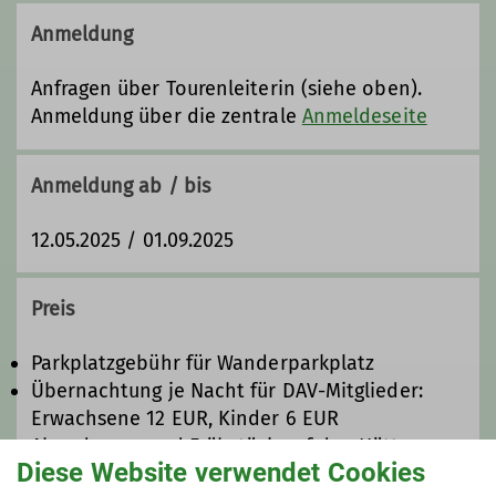
draußen bewegt, egal ob es regnet,
Anmeldung
schneit oder die Sonne scheint, ist
bei uns genau richtig. Gemeinsam
Anfragen über Tourenleiterin (siehe oben).
entdecken wir bei Halbtages- und
Anmeldung über die zentrale
Anmeldeseite
Wochenendausflügen die Natur und
erkunden die Wälder, Wiesen und
Anmeldung ab / bis
Berge in der Geschwindigkeit, die uns
die Kinder vorgeben.
12.05.2025 / 01.09.2025
Grundsätzlich richtet sich das
Angebot an Familien mit Kindern
zwischen vier und elf Jahren, jüngere
Preis
oder ältere Geschwisterkinder sind
natürlich ebenfalls willkommen. Wir
Parkplatzgebühr für Wanderparkplatz
unternehmen gemeinsam kleinere
Übernachtung je Nacht für DAV-Mitglieder:
Wanderungen, Lagerfeuerabende oder
Erwachsene 12 EUR, Kinder 6 EUR
bewegen uns auch mal mit dem
Abendessen und Frühstück auf den Hütten zu
Fahrrad oder Kanu fort. Spiel, Spaß
Diese Website verwendet Cookies
den üblichen Bergpreisen