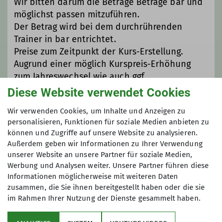
Wir bitten darum die Beträge Beträge bar und
und in einer angenehmen Atmosphäre
möglichst passen mitzuführen.
zu trainieren. Falls ihr Interesse habt,
Der Betrag wird bei dem durchrührenden
das Klettern bei uns einmal
Trainer in bar entrichtet.
auszuprobieren, bieten wir auch
Preise zum Zeitpunkt der Kurs-Erstellung.
Schnupperklettertermine an. Bitte
Augrund einer möglich Kurspreis-Erhöhung
wendet euch dazu an die
zum Jahreswechsel wie auch ggf.
angegebenen Ansprechpartner im
Essensbestellung in der Pause wird empfohlen
Diese Website verwendet Cookies
Tourenleiterverzeichnis.
zusäzlich mind. ~30€ bereitzuhalten
Ansprechpartner für das offene
Wir verwenden Cookies, um Inhalte und Anzeigen zu
personalisieren, Funktionen für soziale Medien anbieten zu
Klettertraining ist Marc Martens (siehe
Maximale Teilnehmeranzahl
können und Zugriffe auf unsere Website zu analysieren.
Kontakt).
Außerdem geben wir Informationen zu Ihrer Verwendung
Wir freuen uns darauf, euch beim
unserer Website an unsere Partner für soziale Medien,
6
offenen Klettertraining des DAV
Werbung und Analysen weiter. Unsere Partner führen diese
Sigmaringen begrüßen zu dürfen.
Informationen möglicherweise mit weiteren Daten
Kommt vorbei, habt Spaß und genießt
zusammen, die Sie ihnen bereitgestellt haben oder die sie
die wunderbare Welt des Kletterns!
im Rahmen Ihrer Nutzung der Dienste gesammelt haben.
Euer DAV - Team Sigmaringen