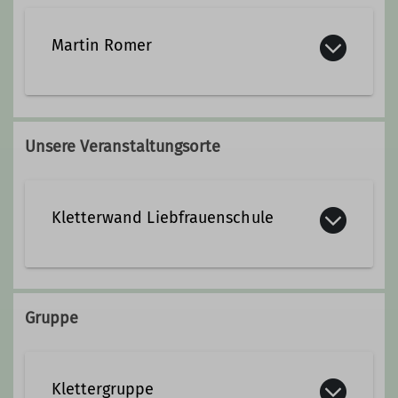
Martin Romer
martin.romer@dav-
sigmaringen.de
Unsere Veranstaltungsorte
Qualifikationen
Kletterwand Liebfrauenschule
Trainer*in C Sportklettern Breitensport
Liebfrauenweg 2
72488 Sigmaringen
Gruppe
Details
Klettergruppe