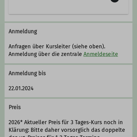
Willkommen zum offenen
Klettertraining des DAV Sigmaringen!
Anmeldung
Unser offenes Klettertraining bietet
eine großartige Gelegenheit für alle
Anfragen über Kursleiter (siehe oben).
Kletterbegeisterten, gemeinsam an
Anmeldung über die zentrale
Anmeldeseite
unserer Kletterwand zu trainieren.
Jeden Dienstag und Freitag von 19.00
Anmeldung bis
bis 21.00 Uhr öffnen wir die Türen zur
Kletterwand an der Liebfrauenschule
22.01.2024
in Sigmaringen und laden euch ein,
an unserer Klettersession
teilzunehmen.
Preis
Während des offenen Klettertrainings
steht euch ein*e erfahrene*er
2026* Aktueller Preis für 3 Tages-Kurs noch in
Kletterwandbetreuer*in zur Seite, um
Klärung: Bitte daher vorsorglich das doppelte
euch bei eurem Training zu