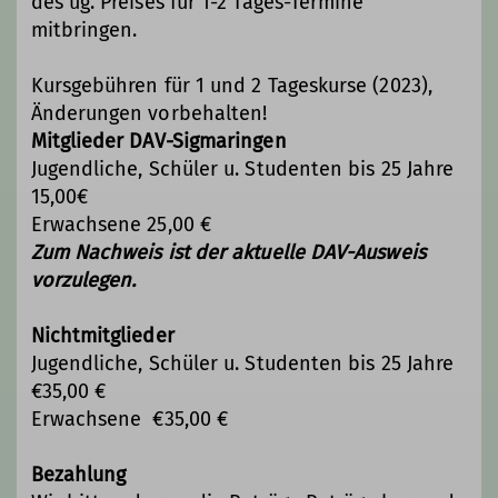
des ug. Preises für 1-2 Tages-Termine
unterstützen und auf die Sicherheit
mitbringen.
zu achten. Ihr könnt gemeinsam mit
Gleichgesinnten klettern, euch
Kursgebühren für 1 und 2 Tageskurse (2023),
austauschen, lachen und neue
Änderungen vorbehalten!
Freundschaften knüpfen.
Mitglieder DAV-Sigmaringen
Für die Teilnahme am offenen
Jugendliche, Schüler u. Studenten bis 25 Jahre
Klettertraining ist eine Mitgliedschaft
15,00€
im DAV Voraussetzung. Außerdem
Erwachsene 25,00 €
solltet ihr die gängigen
Zum Nachweis ist der aktuelle DAV-Ausweis
Sicherungsmethoden und Knoten
vorzulegen.
beherrschen. Bitte bringt einen
Nachweis eures Könnens in Form
Nichtmitglieder
eines Kletterscheins mit. Die
Jugendliche, Schüler u. Studenten bis 25 Jahre
Teilnahme kostet 20 Euro/ Jahr.
€35,00 €
Wir möchten betonen, dass das
Erwachsene €35,00 €
offene Training kein Kurs ist, sondern
eine Möglichkeit eure
Bezahlung
Kletterfähigkeiten weiterzuentwickeln