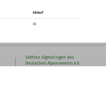
tart am Freitag, den 18. Oktober 2024 um
Ablauf
30
Sektion Sigmaringen des
Deutschen Alpenvereins e.V.
Lindenstraße 25
88637 Leibertingen
Telefon +4915256221434