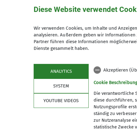
Diese Website verwendet Cook
Wir verwenden Cookies, um Inhalte und Anzeigen 
analysieren. Außerdem geben wir Informationen 
Wegebau der IG Kl
Partner führen diese Informationen möglicherwei
Dienste gesammelt haben.
Akzeptieren (Üb
ANALYTICS
Drei Tage im Donautal
Cookie Beschreibun
08.09.2024
SYSTEM
Die verantwortliche 
Startseite
diese durchführen, s
YOUTUBE VIDEOS
Nutzungsprofile erste
ständig zu verbessern
Die IG Klettern Donautal lädt ein zur Ha
zur Nutzeranalyse ei
Übernachtungsmöglichkeit und Verpflegeg
statistische Zwecke v