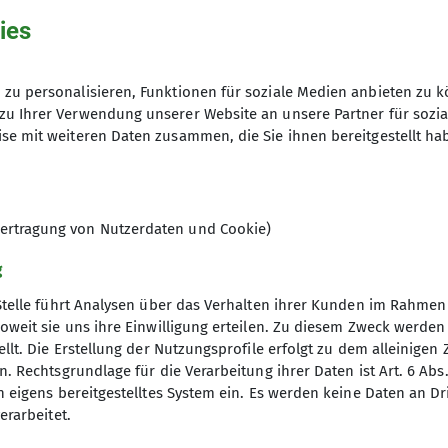
ies
zu personalisieren, Funktionen für soziale Medien anbieten zu k
zu Ihrer Verwendung unserer Website an unsere Partner für sozi
ettern Donautal
se mit weiteren Daten zusammen, die Sie ihnen bereitgestellt ha
ertragung von Nutzerdaten und Cookie)
g
Stelle führt Analysen über das Verhalten ihrer Kunden im Rahmen
oweit sie uns ihre Einwilligung erteilen. Zu diesem Zweck werde
llt. Die Erstellung der Nutzungsprofile erfolgt zu dem alleinigen 
. Rechtsgrundlage für die Verarbeitung ihrer Daten ist Art. 6 Abs. 
uptversammlung, Wegebau und gemeinsamen Klettern vom
n eigens bereitgestelltes System ein. Es werden keine Daten an D
ung.
erarbeitet.