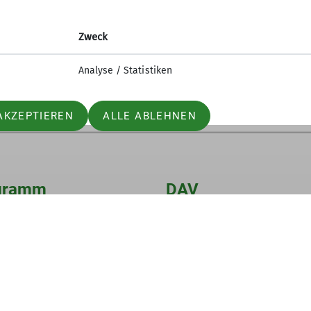
uptversammlung, Wegebau und gemeinsamen Klettern. S
Zweck
page der IG Klettern unter
https://www.ig-klettern-
auptversammlungWegebau.php
Analyse / Statistiken
AKZEPTIEREN
ALLE ABLEHNEN
gramm
DAV
DAV Hauptverband
DAV BW
ltungen
JDAV Bundesverband
JDAV BW