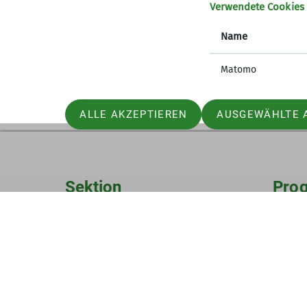
Verwendete Cookies
Die IG Klettern Donautal lädt ein zur Ha
Name
19:00 Uhr. Nähere Infos dazu auf der Home
donautal.de/de/aktuelles/meldungen/H
Matomo
ALLE AKZEPTIEREN
AUSGEWÄHLTE 
Sektion
Pro
Mitgliedschaft
Touren
Geschäftsstelle
Kurse
Veransta