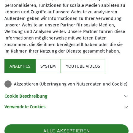
personalisieren, Funktionen für soziale Medien anbieten zu
News
Startseite
können und Zugriffe auf unsere Website zu analysieren.
Außerdem geben wir Informationen zu Ihrer Verwendung
Mitten durch Deutschland zog sich bis Herbst
unserer Website an unsere Partner für soziale Medien,
1989 eine „todsichere“ Grenze.
Werbung und Analysen weiter. Unsere Partner führen diese
Informationen möglicherweise mit weiteren Daten
zusammen, die Sie ihnen bereitgestellt haben oder die sie
im Rahmen Ihrer Nutzung der Dienste gesammelt haben.
Am 20. November 2023 fand der erste Vortag der
Vortragsreihe 2023/2024 in der Aula der Alten
ANALYTICS
SYSTEM
YOUTUBE VIDEOS
Schule statt.
Akzeptieren (Übertragung von Nutzerdaten und Cookie)
West und Ost waren durch den Eisernen Vorhang
Cookie Beschreibung
getrennt. 30 Jahre nach der Wiedervereinigung
Verwendete Cookies
machten sich Anita und Jochen Metz mit dem
Fahrrad auf den 1400 Kilometer langen Weg. Von
Lübeck in Schleswig-Holstein bis Hof in Bayern
ALLE AKZEPTIEREN