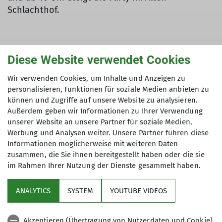
Schlachthof.
Die große Feier zum 100-jährigen
Diese Website verwendet Cookies
Sektionsjubliläum findet am Samstag, den 09. Mai
statt!
Wir verwenden Cookies, um Inhalte und Anzeigen zu
personalisieren, Funktionen für soziale Medien anbieten zu
Lasst uns gemeinsam etwas unternehmen und
können und Zugriffe auf unsere Website zu analysieren.
uns dann danach im Alten Schlachthof zum
Außerdem geben wir Informationen zu Ihrer Verwendung
unserer Website an unsere Partner für soziale Medien,
Feiern treffen:
Werbung und Analysen weiter. Unsere Partner führen diese
Ab 14 Uhr
könnt ihr bei folgenden Aktivitäten
Informationen möglicherweise mit weiteren Daten
zusammen, die Sie ihnen bereitgestellt haben oder die sie
mitmachen:
im Rahmen Ihrer Nutzung der Dienste gesammelt haben.
Einer tollen Wanderung
zu den schönsten Plätzen
Sigmaringens
ANALYTICS
SYSTEM
YOUTUBE VIDEOS
Dem Boulderwettkampf
am Donauufer
Einer Schatzsuche
rund um den Josefsberg
Akzeptieren (Übertragung von Nutzerdaten und Cookie)