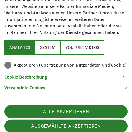
Außerdem geben wir Informationen zu Ihrer Verwendung
Fahrrad oder Kanu fort. Spiel, Spaß
unserer Website an unsere Partner für soziale Medien,
30
und Abenteuer stehen an erster
Werbung und Analysen weiter. Unsere Partner führen diese
Stelle!
Informationen möglicherweise mit weiteren Daten
zusammen, die Sie ihnen bereitgestellt haben oder die sie
Bei unseren mehrtägigen Ausflügen
im Rahmen Ihrer Nutzung der Dienste gesammelt haben.
kann die Kinderbetreuung zwischen
den Eltern aufgeteilt werden, sodass
ANALYTICS
SYSTEM
YOUTUBE VIDEOS
Sektion
die Erwachsenen auch mal
anspruchsvollere Bergtouren
Akzeptieren (Übertragung von Nutzerdaten und Cookie)
Programm
unternehmen können, während die
Bedürfnisse der Kinder nahe der
Cookie Beschreibung
DAV
Unterkunft erfüllt werden.
Verwendete Cookies
Wir wollen unseren Kindern die
Schönheit der Bergwelt und der Natur
Sektion Sigmaringen des Deutschen Alpenvereins e.V.
in unserer Umgebung näher bringen.
ALLE AKZEPTIEREN
Jede Familie kann und soll sich selbst
Lindenstraße 25
88637 Leibertingen
aktiv mit Wünschen und Ideen
Telefon +4915256221434
AUSGEWÄHLTE AKZEPTIEREN
miteinbringen. Die Familiengruppe ist