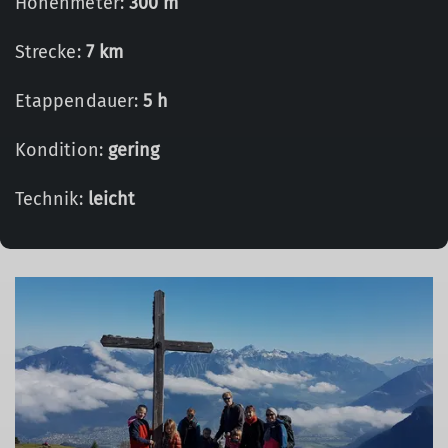
Höhenmeter:
300 m
Strecke:
7 km
Etappendauer:
5 h
Kondition:
gering
Technik:
leicht